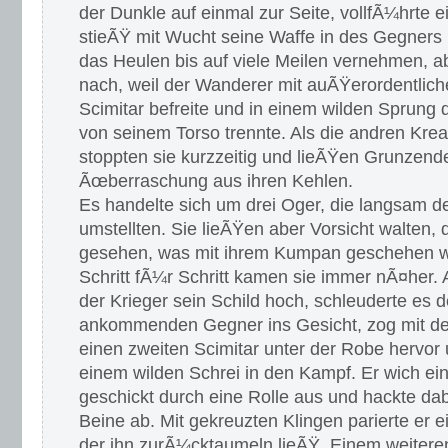
der Dunkle auf einmal zur Seite, vollfÃ¼hrte 
stieÃŸ mit Wucht seine Waffe in des Gegner
das Heulen bis auf viele Meilen vernehmen, ab
nach, weil der Wanderer mit auÃŸerordentliche
Scimitar befreite und in einem wilden Sprung
von seinem Torso trennte. Als die andren Kre
stoppten sie kurzzeitig und lieÃŸen Grunzend
Ãœberraschung aus ihren Kehlen.
Es handelte sich um drei Oger, die langsam d
umstellten. Sie lieÃŸen aber Vorsicht walten, 
gesehen, was mit ihrem Kumpan geschehen w
Schritt fÃ¼r Schritt kamen sie immer nÃ¤her. 
der Krieger sein Schild hoch, schleuderte es 
ankommenden Gegner ins Gesicht, zog mit de
einen zweiten Scimitar unter der Robe hervor 
einem wilden Schrei in den Kampf. Er wich e
geschickt durch eine Rolle aus und hackte da
Beine ab. Mit gekreuzten Klingen parierte er 
der ihn zurÃ¼cktaumeln lieÃŸ. Einem weitere