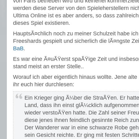
von Fans betrieben wird und keinerlei kommerzielle
werden diese Server von den Spieleherstellern nich
Ultima Online ist es aber anders, so dass zahlrei
dieses Spiel existieren.
HauptsÃ¤chlich noch zu meiner Schulzeit habe ich
Freeshards gespielt und sicherlich die lÃ¤ngste Zei
BaB
.
Es war eine Ã¤uÃŸerst spaÃŸige Zeit und insbeso
stand meist an erster Stelle..
Worauf ich aber eigentlich hinaus wollte. Jene alt
ihr euch hier durchlesen:
Ein Krieger ging Ã¼ber die StraÃŸen. Er hat
Land, dass ihn einst glÃ¼cklich aufgenommen
wieder verstoÃŸen hatte. Die Zahl seiner Fr
diese jenes ihnen feindlich gesinnte Reich z
Der Wanderer war in eine schwarze Robe gehÃ
sein Gesicht reichte. Er ging mit festen Schri