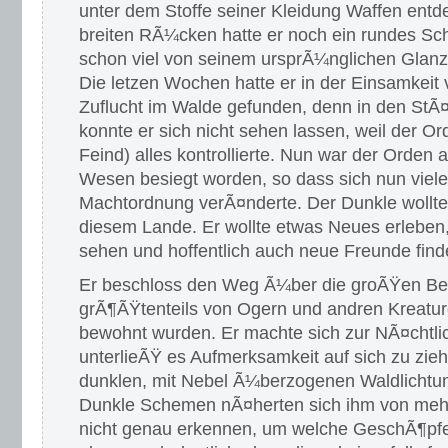
unter dem Stoffe seiner Kleidung Waffen entd
breiten RÃ¼cken hatte er noch ein rundes Schi
schon viel von seinem ursprÃ¼nglichen Glan
Die letzen Wochen hatte er in der Einsamkeit v
Zuflucht im Walde gefunden, denn in den StÃ
konnte er sich nicht sehen lassen, weil der O
Feind) alles kontrollierte. Nun war der Orden 
Wesen besiegt worden, so dass sich nun viele
Machtordnung verÃ¤nderte. Der Dunkle wollte
diesem Lande. Er wollte etwas Neues erleben
sehen und hoffentlich auch neue Freunde find
Er beschloss den Weg Ã¼ber die groÃŸen Ber
grÃ¶ÃŸtenteils von Ogern und andren Kreatu
bewohnt wurden. Er machte sich zur NÃ¤chtli
unterlieÃŸ es Aufmerksamkeit auf sich zu zieh
dunklen, mit Nebel Ã¼berzogenen Waldlichtun
Dunkle Schemen nÃ¤herten sich ihm von mehr
nicht genau erkennen, um welche GeschÃ¶pfe 