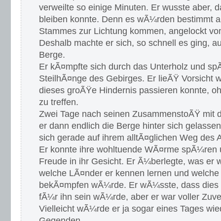
verweilte so einige Minuten. Er wusste aber, da
bleiben konnte. Denn es wÃ¼rden bestimmt 
Stammes zur Lichtung kommen, angelockt v
Deshalb machte er sich, so schnell es ging, 
Berge.
Er kÃ¤mpfte sich durch das Unterholz und sp
SteilhÃ¤nge des Gebirges. Er lieÃŸ Vorsicht w
dieses groÃŸe Hindernis passieren konnte, o
zu treffen.
Zwei Tage nach seinen ZusammenstoÃŸ mit d
er dann endlich die Berge hinter sich gelass
sich gerade auf ihrem alltÃ¤glichen Weg des 
Er konnte ihre wohltuende WÃ¤rme spÃ¼ren un
Freude in ihr Gesicht. Er Ã¼berlegte, was er 
welche LÃ¤nder er kennen lernen und welche 
bekÃ¤mpfen wÃ¼rde. Er wÃ¼sste, dass dies ge
fÃ¼r ihn sein wÃ¼rde, aber er war voller Zuver
Vielleicht wÃ¼rde er ja sogar eines Tages wi
Gegenden.