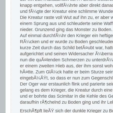
knapp entgehen, vollfÃ¼hrte aber direkt dan
und fÃ¼gte der Kreatur eine schlimme Wund
Die Kreatur raste voll Wut auf ihn zu, er aber
einem Sprung aus und schleuderte seine Waf
nieder. Grunzend ging das Monster zu Boden.
Auf einmal durchfÃ¼hr den Krieger ein heftig
RÃ¼cken und er wurde zu Boden geschleudert
kurze Zeit durch das Schild betÃ¤ubt war, hatt
aufgerichtet und seinen Widersacher Ã¼berras
nun die quÃ¤lenden Schmerzen zu unterdrÃ¼
er einem zweiten Hieb aus, der ihm sonst woh
hÃ¤tte. Zum GlÃ¼ck hatte er beim Sturze sein
eingebÃ¼ÃŸt, so dass er nun zum Gegenschl
Der Oger war erstaunlich flink und parierte se
gelang es dem Krieger, die Kreatur durch ein
und er bohrte das Scimitar in die Kehle des 
daraufhin rÃ¶chelnd zu Boden ging und ihr L
ErschÃ¶pft lieÃŸ sich der dunkle Krieger zu 