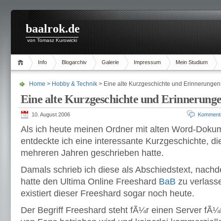
baalrok.de
von Tomasz Kurowicki
Info
Blogarchiv
Galerie
Impressum
Mein Studium
Home
>
Hobby & Technik
> Eine alte Kurzgeschichte und Erinnerunge
Eine alte Kurzgeschichte und Erinnerung
10. August 2006
Komment
Als ich heute meinen Ordner mit alten Word-Doku
entdeckte ich eine interessante Kurzgeschichte, die
mehreren Jahren geschrieben hatte.
Damals schrieb ich diese als Abschiedstext, nach
hatte den Ultima Online Freeshard
BaB
zu verlasse
existiert dieser Freeshard sogar noch heute.
Der Begriff Freeshard steht fÃ¼r einen Server fÃ¼