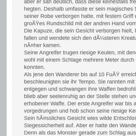
aber er sah deutlich, dass diese keinesfalls f
hegten. Deshalb umfasste er sein magisches S
seiner Robe verborgen hatte, mit festem Griff 
groÃŸes Rundschild mit der andren Hand vo
Die Kapuze, die sein Gesicht verborgen hielt, 
fallen und wendete sich den dÃ¼steren Kreat
nÃ¤her kamen.
Seine Angreifer trugen riesige Keulen, mit de
wohl mit einem Schlage mehrere Meter durch 
konnten.
Als jene den Wanderer bis auf 10 FuÃŸ erreic
beschleunigten sie ihr Tempo. Sie rannten mit
entgegen und schwangen ihre Waffen bedrohl
blieb aber seelenruhig an der Stelle stehen un
erhobener Waffe. Der erste Angreifer war bis
vorgedrungen und hob schon seine riesige Ke
Sein hÃ¤ssliches Gesicht wies wilde Entschlo
Siegessicherheit auf. Aber er hatte den Wande
Denn als das Monster gerade zum Schlag aush